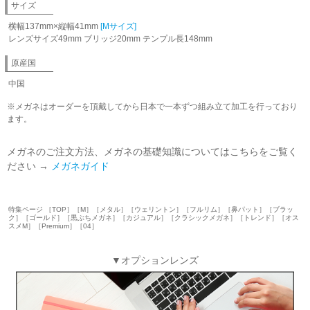
サイズ
横幅137mm×縦幅41mm
[Mサイズ]
レンズサイズ49mm ブリッジ20mm テンプル長148mm
原産国
中国
※メガネはオーダーを頂戴してから日本で一本ずつ組み立て加工を行っており
ます。
メガネのご注文方法、メガネの基礎知識についてはこちらをご覧く
ださい →
メガネガイド
特集ページ ［TOP］［M］［メタル］［ウェリントン］［フルリム］［鼻パット］［ブラッ
ク］［ゴールド］［黒ぶちメガネ］［カジュアル］［クラシックメガネ］［トレンド］［オス
スメM］［Premium］［04］
▼オプションレンズ