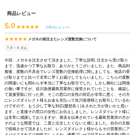
商品レビュー
5.0
（1件のレビュー）
メガネの発注またレンズ度数交換について
ＴＯ－４ さん
今回、メガネを注文させて頂きました。丁寧な説明､注文から受け取り
まで、迅速かつ丁寧なお取引、ありがとうございました。また、商品到
着後、度数の不具合でレンズ度数の交換処理に関しましても、他店の受
け取りまでと比べて非常に早くお届けしてもらいました。こちらの度数
の間違いにも関わらず本当に丁寧なお取引でした。しかし御社には関係
の無い事ですが、佐川急便霧島営業所に保管されていたことを、確認し
て直接受取に行った所、そこの窓口の女性の対応が非常に悪く、その方
にレンズダイレクト様もお金を支払って佐川急便様とお取引しているわ
けですので、もう少し丁寧な対応(愛想良く)をされた方が良いかと思い
ます。と直接その窓口の女性にお伝えしました。レンズダイレクト様に
は非常に感謝しておりますが、発送を以来されている霧島営業所の方が
そのような態度では、二度と注文したくないと感じました。自分の主観
で投稿させて頂きましたが、レンズダイレクト様からもその営業所にア
ドバイスされては如何でしょうか。連携プレーで注文から発送受け取り