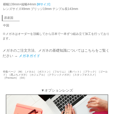
横幅139mm×縦幅44mm
[Mサイズ]
レンズサイズ49mm ブリッジ19mm テンプル長143mm
原産国
中国
※メガネはオーダーを頂戴してから日本で一本ずつ組み立て加工を行っており
ます。
メガネのご注文方法、メガネの基礎知識についてはこちらをご覧く
ださい →
メガネガイド
特集ページ ［M］［メタル］［ボストン］［フルリム］［鼻パット］［ブラック］［ゴール
ド］［黒ぶちメガネ］［カジュアル］［クラシックメガネ］［スタッフオススメ］
［Premium］［04］
▼オプションレンズ