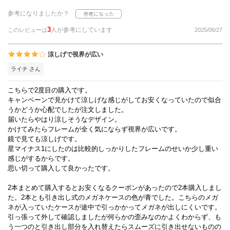
参考になりましたか？
3
人が参考にしています
このレビューは
2025/06/27
涼しげで視界が広い
ライチ さん
こちらで2度目の購入です。
キャンペーンで見かけて涼しげな感じがしてお安くなっていたので似合
うかどうか心配でしたが注文しました。
届いたらやはり涼しそうなデザイン。
かけてみたらフレームが全く気にならず視界が広いです。
鏡で見ても涼しげです。
星マイナス1にしたのは比較的しっかりしたフレームのせいか少し重い
感じがするからです。
思い切って購入して良かったです。
2本まとめて購入するとお安くなるクーポンがあったので2本購入しまし
た。2本とも引き出し式のメガネケースの色が青でした。こちらのメガ
ネが入っていたケースが途中で引っかかってメガネが出しにくいです。
引っ張って外して確認しましたが何らかの歪みなのかよくわからず、も
う一つのと引き出し部分を入れ替えたらスムーズに引き出せないものの