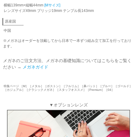
横幅139mm×縦幅44mm
[Mサイズ]
レンズサイズ49mm ブリッジ19mm テンプル長143mm
原産国
中国
※メガネはオーダーを頂戴してから日本で一本ずつ組み立て加工を行っており
ます。
メガネのご注文方法、メガネの基礎知識についてはこちらをご覧く
ださい →
メガネガイド
特集ページ ［M］［メタル］［ボストン］［フルリム］［鼻パット］［ブルー］［ゴールド］
［カジュアル］［クラシックメガネ］［スタッフオススメ］［Premium］［04］
▼オプションレンズ