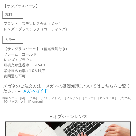
【サングラスパーツ】
素材
フロント：ステンレス合金（メッキ）
レンズ：プラスチック（コーティング）
カラー
【サングラスパーツ】（偏光機能付き）
フレーム：ゴールド
レンズ：ブラウン
可視光線透過率：14.54％
紫外線透過率：1.0％以下
夜間運転不可
メガネのご注文方法、メガネの基礎知識についてはこちらをご覧く
ださい →
メガネガイド
特集ページ ［M］［セル］［ウェリントン］［フルリム］［グレー］［カジュアル］［太セル］
［クリップオン］［Premium］
▼オプションレンズ