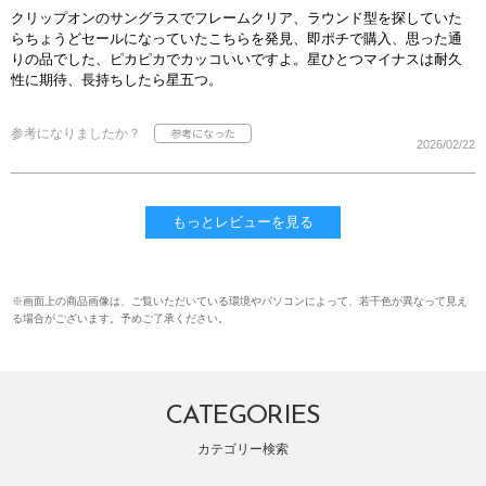
クリップオンのサングラスでフレームクリア、ラウンド型を探していた
らちょうどセールになっていたこちらを発見、即ポチで購入、思った通
りの品でした、ピカピカでカッコいいですよ。星ひとつマイナスは耐久
性に期待、長持ちしたら星五つ。
参考になりましたか？
2026/02/22
もっとレビューを見る
※画面上の商品画像は、ご覧いただいている環境やパソコンによって、若干色が異なって見え
る場合がございます。予めご了承ください。
CATEGORIES
カテゴリー検索