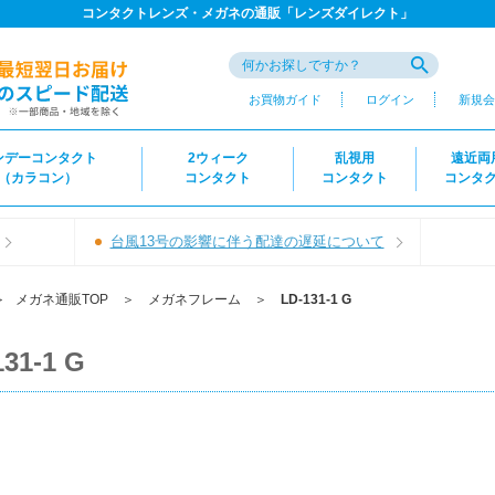
コンタクトレンズ・メガネの通販「レンズダイレクト」
お買物ガイド
ログイン
新規会
ンデーコンタクト
2ウィーク
乱視用
遠近両
（カラコン）
コンタクト
コンタクト
コンタ
台風13号の影響に伴う配達の遅延について
＞
メガネ通販TOP
＞
メガネフレーム
＞
LD-131-1 G
131-1 G