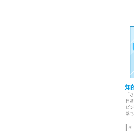
知
「さ
日常
ビジ
落ち
形