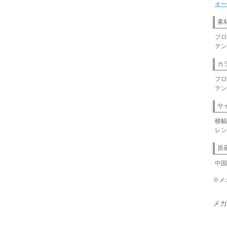
オー
素
フロ
テン
カ
フロ
テン
サ
横幅
レン
原
中国
※メ
メガ