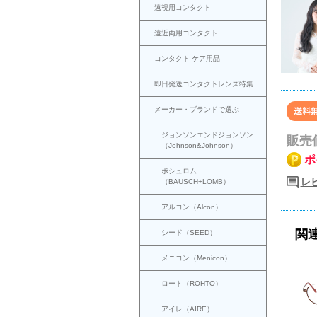
遠視用コンタクト
遠近両用コンタクト
コンタクト ケア用品
即日発送コンタクトレンズ特集
メーカー・ブランドで選ぶ
ジョンソンエンドジョンソン
販売
（Johnson&Johnson）
ポ
ボシュロム
レ
（BAUSCH+LOMB）
アルコン（Alcon）
関
シード（SEED）
メニコン（Menicon）
ロート（ROHTO）
アイレ（AIRE）