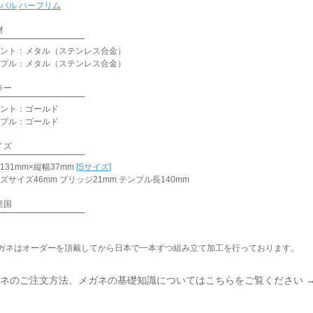
バル
ハーフリム
材
ント：メタル（ステンレス合金）
プル：メタル（ステンレス合金）
ラー
ント：ゴールド
プル：ゴールド
イズ
131mm×縦幅37mm
[Sサイズ]
ズサイズ46mm ブリッジ21mm テンプル長140mm
産国
ガネはオーダーを頂戴してから日本で一本ずつ組み立て加工を行っております。
ネのご注文方法、メガネの基礎知識についてはこちらをご覧ください 