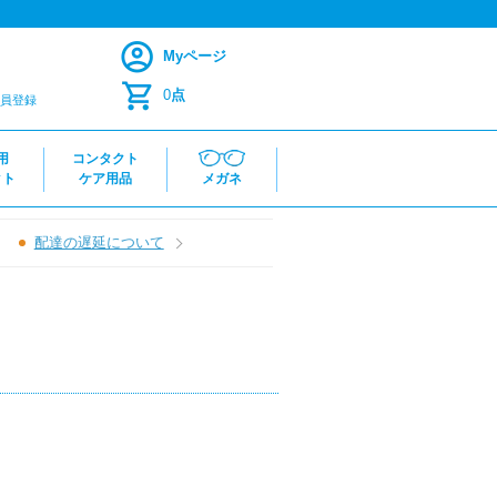
Myページ
0
点
員登録
用
コンタクト
クト
ケア用品
メガネ
配達の遅延について