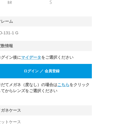
フレーム
D-131-1 G
度数情報
ログイン後に
マイデータ
をご選択ください
※だてメガネ（度なし）の場合は
こちら
をクリック
してからレンズをご選択ください
メガネケース
セットケース