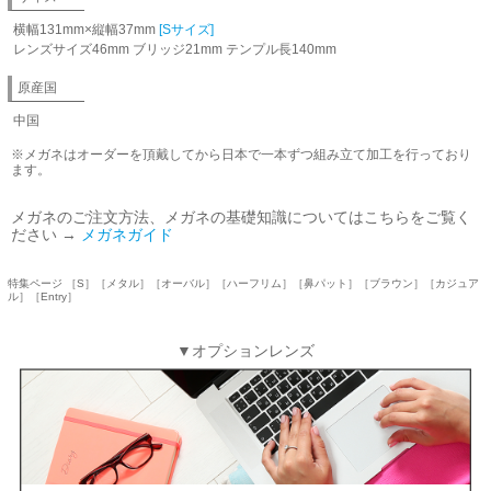
横幅131mm×縦幅37mm
[Sサイズ]
レンズサイズ46mm ブリッジ21mm テンプル長140mm
原産国
中国
※メガネはオーダーを頂戴してから日本で一本ずつ組み立て加工を行っており
ます。
メガネのご注文方法、メガネの基礎知識についてはこちらをご覧く
ださい →
メガネガイド
特集ページ ［S］［メタル］［オーバル］［ハーフリム］［鼻パット］［ブラウン］［カジュア
ル］［Entry］
▼オプションレンズ