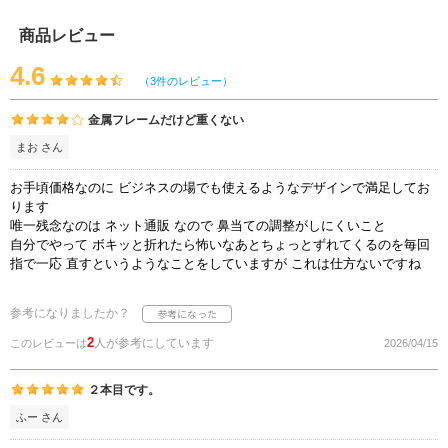
商品レビュー
4.6
（3件のレビュー）
金属フレームだけど重くない
まお さん
お手頃価格なのに ビジネスの場でも使えるようなデザインで満足してお
ります
唯一残念なのは ネット通販 なので 鼻当ての調整がしにくいこと
自分でやって ボキッと折れたら怖いなあとちょっとずれてくるのを毎回
指で一応 直すというようなことをしていますが これは仕方ないですね
参考になりましたか？
2
人が参考にしています
このレビューは
2026/04/15
２本目です。
ふー さん