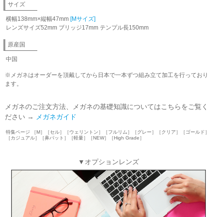
サイズ
横幅138mm×縦幅47mm
[Mサイズ]
レンズサイズ52mm ブリッジ17mm テンプル長150mm
原産国
中国
※メガネはオーダーを頂戴してから日本で一本ずつ組み立て加工を行っており
ます。
メガネのご注文方法、メガネの基礎知識についてはこちらをご覧く
ださい →
メガネガイド
特集ページ ［M］［セル］［ウェリントン］［フルリム］［グレー］［クリア］［ゴールド］
［カジュアル］［鼻パット］［軽量］［NEW］［High Grade］
▼オプションレンズ