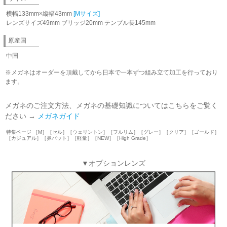
横幅133mm×縦幅43mm
[Mサイズ]
レンズサイズ49mm ブリッジ20mm テンプル長145mm
原産国
中国
※メガネはオーダーを頂戴してから日本で一本ずつ組み立て加工を行っており
ます。
メガネのご注文方法、メガネの基礎知識についてはこちらをご覧く
ださい →
メガネガイド
特集ページ ［M］［セル］［ウェリントン］［フルリム］［グレー］［クリア］［ゴールド］
［カジュアル］［鼻パット］［軽量］［NEW］［High Grade］
▼オプションレンズ