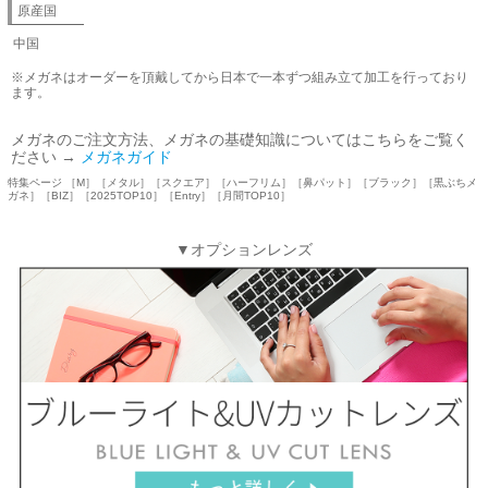
原産国
中国
※メガネはオーダーを頂戴してから日本で一本ずつ組み立て加工を行っており
ます。
メガネのご注文方法、メガネの基礎知識についてはこちらをご覧く
ださい →
メガネガイド
特集ページ ［M］［メタル］［スクエア］［ハーフリム］［鼻パット］［ブラック］［黒ぶちメ
ガネ］［BIZ］［2025TOP10］［Entry］［月間TOP10］
▼オプションレンズ