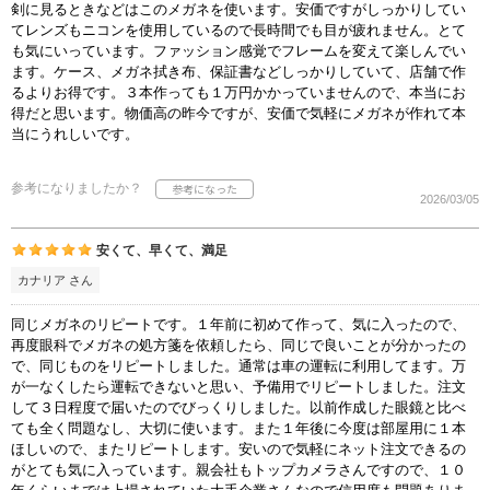
剣に見るときなどはこのメガネを使います。安価ですがしっかりしてい
てレンズもニコンを使用しているので長時間でも目が疲れません。とて
も気にいっています。ファッション感覚でフレームを変えて楽しんでい
ます。ケース、メガネ拭き布、保証書などしっかりしていて、店舗で作
るよりお得です。３本作っても１万円かかっていませんので、本当にお
得だと思います。物価高の昨今ですが、安価で気軽にメガネが作れて本
当にうれしいです。
参考になりましたか？
2026/03/05
安くて、早くて、満足
カナリア さん
同じメガネのリピートです。１年前に初めて作って、気に入ったので、
再度眼科でメガネの処方箋を依頼したら、同じで良いことが分かったの
で、同じものをリピートしました。通常は車の運転に利用してます。万
が一なくしたら運転できないと思い、予備用でリピートしました。注文
して３日程度で届いたのでびっくりしました。以前作成した眼鏡と比べ
ても全く問題なし、大切に使います。また１年後に今度は部屋用に１本
ほしいので、またリピートします。安いので気軽にネット注文できるの
がとても気に入っています。親会社もトップカメラさんですので、１０