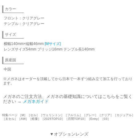
カラー
フロント：クリアグレー
テンプル：クリアグレー
サイズ
横幅140mm×縦幅46mm
[Mサイズ]
レンズサイズ54mm ブリッジ16mm テンプル長140mm
原産国
中国
※メガネはオーダーを頂戴してから日本で一本ずつ組み立て加工を行っており
ます。
メガネのご注文方法、メガネの基礎知識についてはこちらをご覧く
ださい →
メガネガイド
特集ページ ［M］［セル］［ウェリントン］［フルリム］［グレー］［クリア］［カジュアル］
［太セル］［AW］［軽量］［2025TOP10］［月間TOP10］［Entry］［03］
▼オプションレンズ