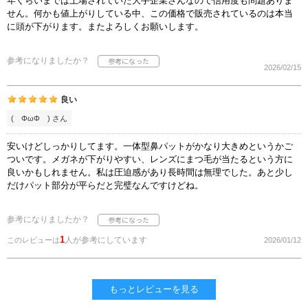
年くらいまでは上場されていた大手企業さんなので信用度も問題ありま
せん。何かも値上がりしている中、この価格で販売されているのは本当
に頭が下がります。またよろしくお願いします。
参考になりましたか？
2026/02/15
良い
( ΦωΦ ) さん
安いけどしっかりしてます。一体型鼻パットがかなり大きめというかご
ついです。メガネが下がりやすい、レンズにまつ毛が当たるという方に
良いかもしれません。私は圧迫感があり長時間は無理でした。あと少し
だけパット部分が平らだと完璧なんですけどね。
参考になりましたか？
1
人が参考にしています
このレビューは
2026/01/12
もっとレビューを見る