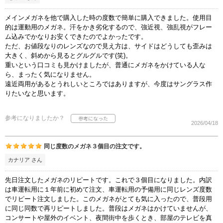
メインメガネを他で購入した時の度数で簡単に購入できました。使用目
的は運動用のメガネ。汗をかき劣化するので、強近視、強乱視がフレー
ム込みでかなりお安くできたのでよかったです。
ただ、お値段なりのレンズなので見え方は、サイドはどうしても歪みは
大きく、斜めから見るとグルグルです(笑)。
重いという口コミも見かけましたが、普通にメガネをかけている人な
ら、まったく気になりません。
遠近両用があるとうれしいところではありますが、今度はサングラス作
りたいなと思います。
参考になりましたか？
2026/04/18
同じ度数のメガネ３個目の注文です。
カナリア さん
先日注文したメガネのリピートです。これで３個目になりました。内訳
は車運転用に１年前に初めて注文、車運転用の予備用に同じレンズ度数
でリピート注文しました。このメガネがとても気に入ったので、普段用
に同じ同数で再リピートしました。普段はメガネはかけていませんが、
コンサートや屋外のイベント、夜間街中を歩くとき、部屋のテレビを真