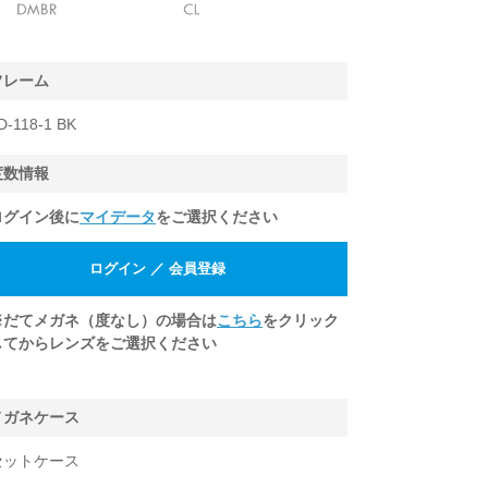
フレーム
D-118-1 BK
度数情報
ログイン後に
マイデータ
をご選択ください
※だてメガネ（度なし）の場合は
こちら
をクリック
してからレンズをご選択ください
メガネケース
セットケース