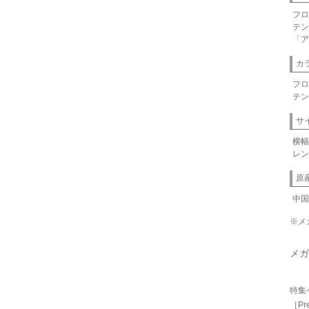
フロ
テン
「ア
カ
フロ
テン
サ
横幅
レン
原
中国
※メ
メガ
特集
［Pr