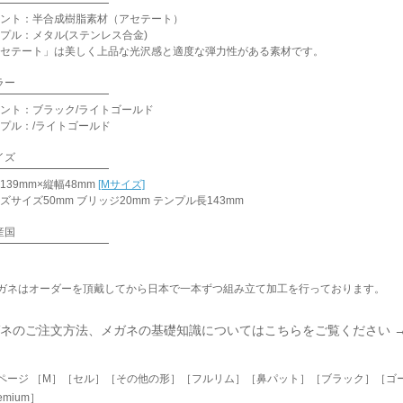
ント：半合成樹脂素材（アセテート）
プル：メタル(ステンレス合金)
セテート」は美しく上品な光沢感と適度な弾力性がある素材です。
ラー
ント：ブラック/ライトゴールド
プル：/ライトゴールド
イズ
139mm×縦幅48mm
[Mサイズ]
ズサイズ50mm ブリッジ20mm テンプル長143mm
産国
ガネはオーダーを頂戴してから日本で一本ずつ組み立て加工を行っております。
ネのご注文方法、メガネの基礎知識についてはこちらをご覧ください 
ページ ［M］［セル］［その他の形］［フルリム］［鼻パット］［ブラック］［ゴ
emium］