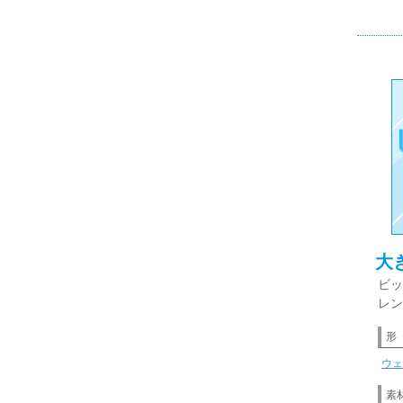
大
ビッ
レン
形
ウェ
素