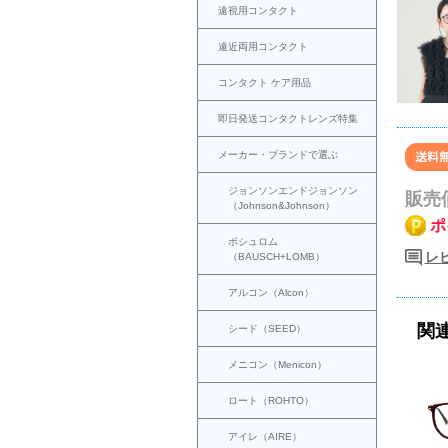
遠視用コンタクト
遠近両用コンタクト
コンタクト ケア用品
即日発送コンタクトレンズ特集
メーカー・ブランドで選ぶ
ジョンソンエンドジョンソン
販売
（Johnson&Johnson）
ポ
ボシュロム
レ
（BAUSCH+LOMB）
アルコン（Alcon）
関
シード（SEED）
メニコン（Menicon）
ロート（ROHTO）
アイレ（AIRE）