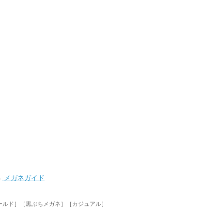
→
メガネガイド
ールド］［黒ぶちメガネ］［カジュアル］