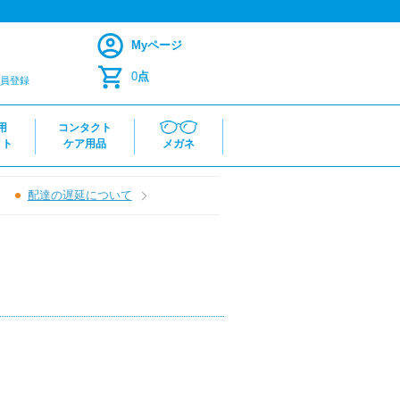
Myページ
0
点
員登録
用
コンタクト
クト
ケア用品
メガネ
配達の遅延について