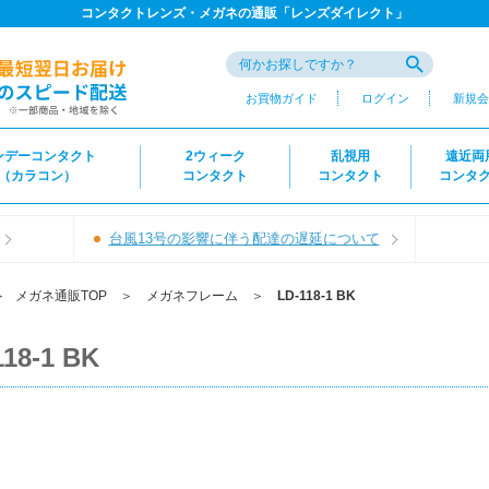
コンタクトレンズ・メガネの通販「レンズダイレクト」
お買物ガイド
ログイン
新規会
ンデーコンタクト
2ウィーク
乱視用
遠近両
（カラコン）
コンタクト
コンタクト
コンタ
台風13号の影響に伴う配達の遅延について
＞
メガネ通販TOP
＞
メガネフレーム
＞
LD-118-1 BK
118-1 BK