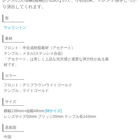
り演出してくれます。
形
ウェリントン
素材
フロント：半合成樹脂素材（アセテート）
テンプル：メタル(ステンレス合金)
「アセテート」は美しく上品な光沢感と適度な弾力性がある素
材です。
カラー
フロント：デミブラウン/ライトゴールド
テンプル：ライトゴールド
サイズ
横幅139mm×縦幅48mm
[Mサイズ]
レンズサイズ50mm ブリッジ20mm テンプル長143mm
原産国
中国