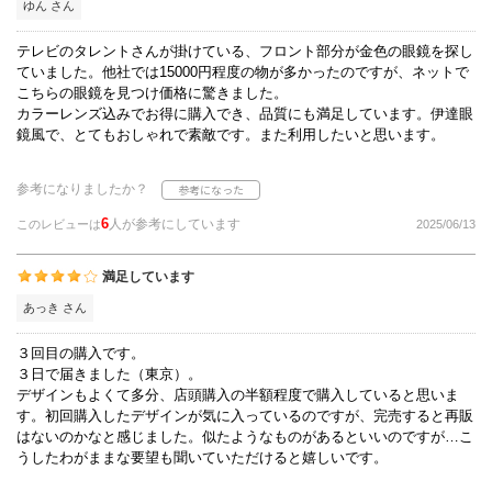
ゆん さん
テレビのタレントさんが掛けている、フロント部分が金色の眼鏡を探し
ていました。他社では15000円程度の物が多かったのですが、ネットで
こちらの眼鏡を見つけ価格に驚きました。
カラーレンズ込みでお得に購入でき、品質にも満足しています。伊達眼
鏡風で、とてもおしゃれで素敵です。また利用したいと思います。
参考になりましたか？
6
人が参考にしています
このレビューは
2025/06/13
満足しています
あっき さん
３回目の購入です。
３日で届きました（東京）。
デザインもよくて多分、店頭購入の半額程度で購入していると思いま
す。初回購入したデザインが気に入っているのですが、完売すると再販
はないのかなと感じました。似たようなものがあるといいのですが…こ
うしたわがままな要望も聞いていただけると嬉しいです。