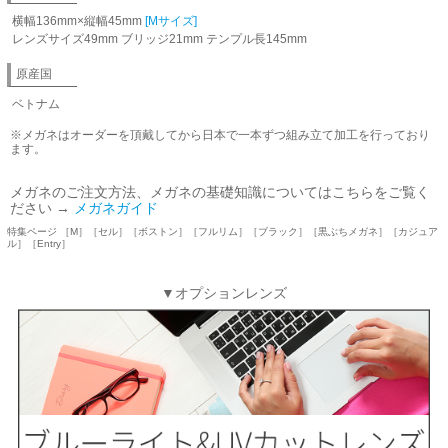
横幅136mm×縦幅45mm
[Mサイズ]
レンズサイズ49mm ブリッジ21mm テンプル長145mm
原産国
ベトナム
※メガネはオーダーを頂戴してから日本で一本ずつ組み立て加工を行っており
ます。
メガネのご注文方法、メガネの基礎知識についてはこちらをご覧く
ださい →
メガネガイド
特集ページ ［M］［セル］［ボストン］［フルリム］［ブラック］［黒ぶちメガネ］［カジュア
ル］［Entry］
▼オプションレンズ