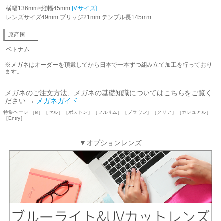
横幅136mm×縦幅45mm
[Mサイズ]
レンズサイズ49mm ブリッジ21mm テンプル長145mm
原産国
ベトナム
※メガネはオーダーを頂戴してから日本で一本ずつ組み立て加工を行っており
ます。
メガネのご注文方法、メガネの基礎知識についてはこちらをご覧く
ださい →
メガネガイド
特集ページ ［M］［セル］［ボストン］［フルリム］［ブラウン］［クリア］［カジュアル］
［Entry］
▼オプションレンズ