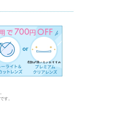
。
です。