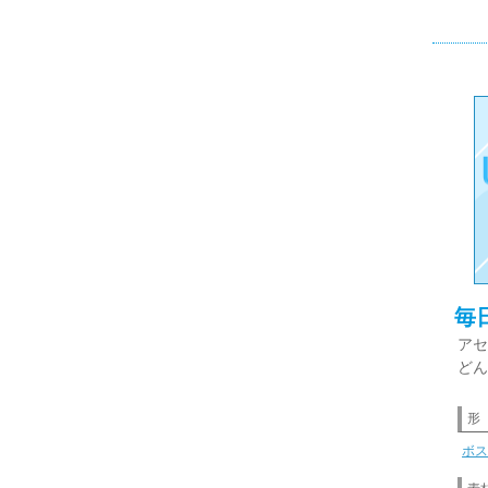
毎
アセ
どん
形
ボス