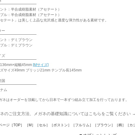
材
ント：半合成樹脂素材（アセテート）
プル：半合成樹脂素材（アセテート）
セテート」は美しく上品な光沢感と適度な弾力性がある素材です。
ラー
ント：デミブラウン
プル：デミブラウン
イズ
136mm×縦幅45mm
[Mサイズ]
ズサイズ49mm ブリッジ21mm テンプル長145mm
産国
ナム
ガネはオーダーを頂戴してから日本で一本ずつ組み立て加工を行っております。
ネのご注文方法、メガネの基礎知識についてはこちらをご覧ください 
ページ［TOP］ ［M］［セル］［ボストン］［フルリム］［ブラウン］［柄］［カジュ