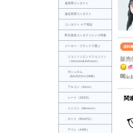
遠視用コンタクト
遠近両用コンタクト
コンタクト ケア用品
即日発送コンタクトレンズ特集
メーカー・ブランドで選ぶ
ジョンソンエンドジョンソン
販売
（Johnson&Johnson）
ポ
ボシュロム
レ
（BAUSCH+LOMB）
アルコン（Alcon）
関
シード（SEED）
メニコン（Menicon）
ロート（ROHTO）
アイレ（AIRE）