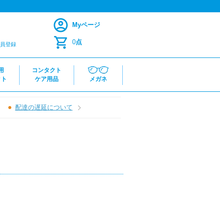
Myページ
0
点
員登録
用
コンタクト
クト
ケア用品
メガネ
配達の遅延について