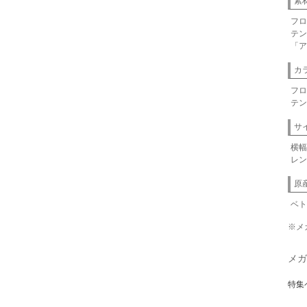
素
フロ
テン
「ア
カ
フロ
テン
サ
横幅
レン
原
ベト
※メ
メガ
特集