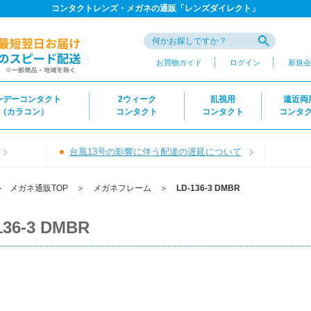
コンタクトレンズ・メガネの通販「レンズダイレクト」
お買物ガイド
ログイン
新規会
ンデーコンタクト
2ウィーク
乱視用
遠近両
（カラコン）
コンタクト
コンタクト
コンタ
台風13号の影響に伴う配達の遅延について
＞
メガネ通販TOP
＞
メガネフレーム
＞
LD-136-3 DMBR
136-3 DMBR