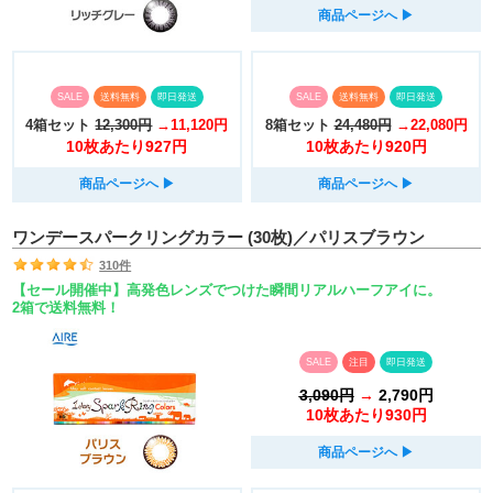
商品ページへ
▶︎
SALE
送料無料
即日発送
SALE
送料無料
即日発送
4箱セット
12,300円
→11,120円
8箱セット
24,480円
→22,080円
10枚あたり927円
10枚あたり920円
商品ページへ
▶︎
商品ページへ
▶︎
ワンデースパークリングカラー (30枚)／パリスブラウン
310件
【セール開催中】高発色レンズでつけた瞬間リアルハーフアイに。
2箱で送料無料！
SALE
注目
即日発送
3,090円
→
2,790円
10枚あたり930円
商品ページへ
▶︎