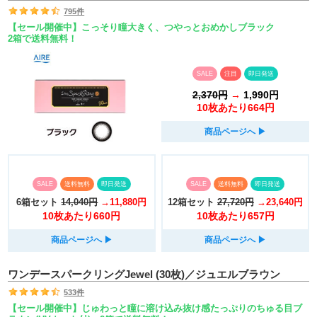
795件
【セール開催中】こっそり瞳大きく、つやっとおめかしブラック
2箱で送料無料！
SALE
注目
即日発送
2,370円
→
1,990円
10枚あたり664円
商品ページへ
▶︎
SALE
送料無料
即日発送
SALE
送料無料
即日発送
6箱セット
14,040円
→11,880円
12箱セット
27,720円
→23,640円
10枚あたり660円
10枚あたり657円
商品ページへ
▶︎
商品ページへ
▶︎
ワンデースパークリングJewel (30枚)／ジュエルブラウン
533件
【セール開催中】じゅわっと瞳に溶け込み抜け感たっぷりのちゅる目ブ