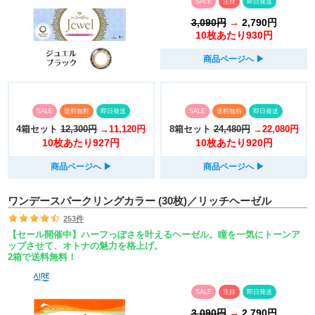
SALE
注目
即日発送
3,090円
→
2,790円
10枚あたり930円
商品ページへ
▶︎
SALE
送料無料
即日発送
SALE
送料無料
即日発送
4箱セット
12,300円
→11,120円
8箱セット
24,480円
→22,080円
10枚あたり927円
10枚あたり920円
商品ページへ
▶︎
商品ページへ
▶︎
ワンデースパークリングカラー (30枚)／リッチヘーゼル
253件
【セール開催中】ハーフっぽさを叶えるヘーゼル。瞳を一気にトーンア
ップさせて、オトナの魅力を格上げ。
2箱で送料無料！
SALE
注目
即日発送
3,090円
→
2,790円