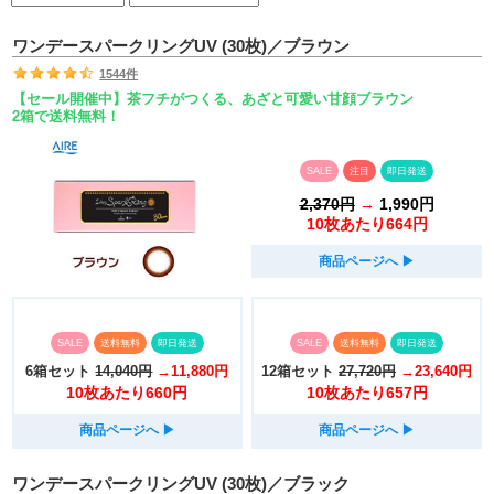
ワンデースパークリングUV (30枚)／ブラウン
1544件
【セール開催中】茶フチがつくる、あざと可愛い甘顔ブラウン
2箱で送料無料！
SALE
注目
即日発送
2,370円
→
1,990円
10枚あたり664円
商品ページへ
▶︎
SALE
送料無料
即日発送
SALE
送料無料
即日発送
6箱セット
14,040円
→11,880円
12箱セット
27,720円
→23,640円
10枚あたり660円
10枚あたり657円
商品ページへ
▶︎
商品ページへ
▶︎
ワンデースパークリングUV (30枚)／ブラック