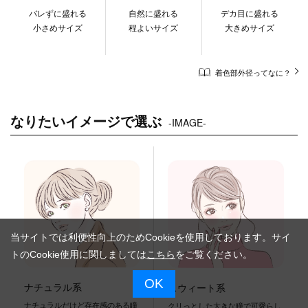
バレずに盛れる
自然に盛れる
デカ目に盛れる
小さめサイズ
程よいサイズ
大きめサイズ
着色部外径ってなに？
なりたいイメージで選ぶ
-IMAGE-
当サイトでは利便性向上のためCookieを使用しております。サイ
トのCookie使用に関しましては
こちら
をご覧ください。
OK
ナチュラル系
スウィート系
ナチュラルだけど存在感のある瞳
クリっとした大きな瞳で可愛らし