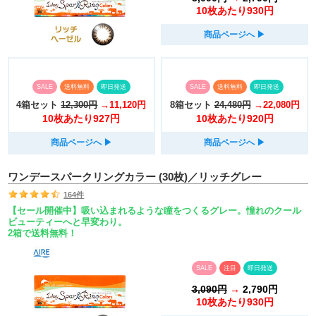
10枚あたり930円
商品ページへ
▶︎
SALE
送料無料
即日発送
SALE
送料無料
即日発送
4箱セット
12,300円
→11,120円
8箱セット
24,480円
→22,080円
10枚あたり927円
10枚あたり920円
商品ページへ
▶︎
商品ページへ
▶︎
ワンデースパークリングカラー (30枚)／リッチグレー
164件
【セール開催中】吸い込まれるような瞳をつくるグレー。憧れのクール
ビューティーへと早変わり。
2箱で送料無料！
SALE
注目
即日発送
3,090円
→
2,790円
10枚あたり930円