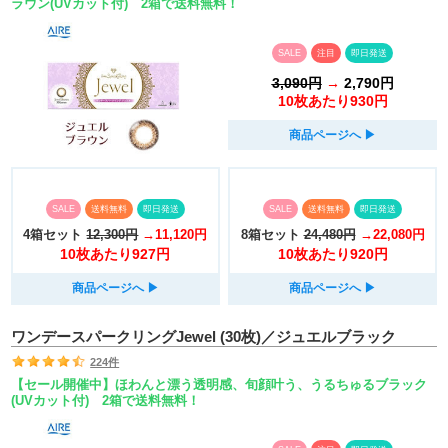
ラウン(UVカット付) 2箱で送料無料！
SALE
注目
即日発送
3,090円
→
2,790円
10枚あたり930円
商品ページへ
▶︎
SALE
送料無料
即日発送
SALE
送料無料
即日発送
4箱セット
12,300円
→11,120円
8箱セット
24,480円
→22,080円
10枚あたり927円
10枚あたり920円
商品ページへ
▶︎
商品ページへ
▶︎
ワンデースパークリングJewel (30枚)／ジュエルブラック
224件
【セール開催中】ほわんと漂う透明感、旬顔叶う、うるちゅるブラック
(UVカット付) 2箱で送料無料！