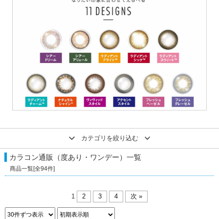
カテゴリを絞り込む
カラコン通販（度あり・ワンデー）
一覧
商品一覧[全
94
件]
1
2
3
4
次 »