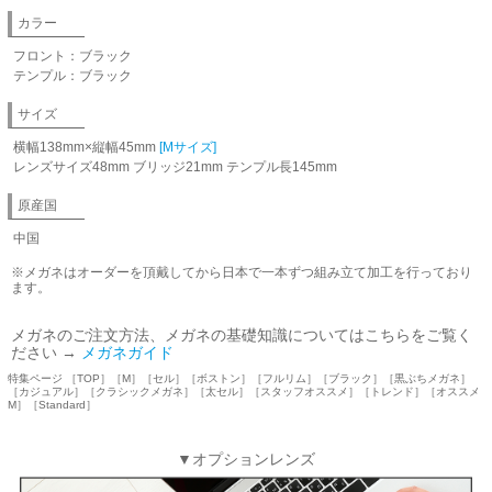
カラー
フロント：ブラック
テンプル：ブラック
サイズ
横幅138mm×縦幅45mm
[Mサイズ]
レンズサイズ48mm ブリッジ21mm テンプル長145mm
原産国
中国
※メガネはオーダーを頂戴してから日本で一本ずつ組み立て加工を行っており
ます。
メガネのご注文方法、メガネの基礎知識についてはこちらをご覧く
ださい →
メガネガイド
特集ページ ［TOP］［M］［セル］［ボストン］［フルリム］［ブラック］［黒ぶちメガネ］
［カジュアル］［クラシックメガネ］［太セル］［スタッフオススメ］［トレンド］［オススメ
M］［Standard］
▼オプションレンズ