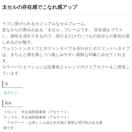
太セルの存在感でこなれ感アップ
ラフに掛けられるカジュアルなセルフレーム。
昔ながらの厚みがある「太セル」フレームです。 存在感をプラス
し、個性を演出できるので、掛けるだけでいつもの自分との変化が楽
しめるのが魅力。
ウェリントンタイプとボストンタイプを合わせたボスリントンタイプ
は、きちんと感を残しつつ親しみやすい新鮮な印象にみせてくれま
す。
カラーバリエーションは定番色とトレンドのクリアカラーをご用意し
ています。
形
ボストン
素材
フロント：半合成樹脂素材（アセテート）
テンプル：半合成樹脂素材（アセテート）
「アセテート」は美しく上品な光沢感と適度な弾力性がある素
材です。