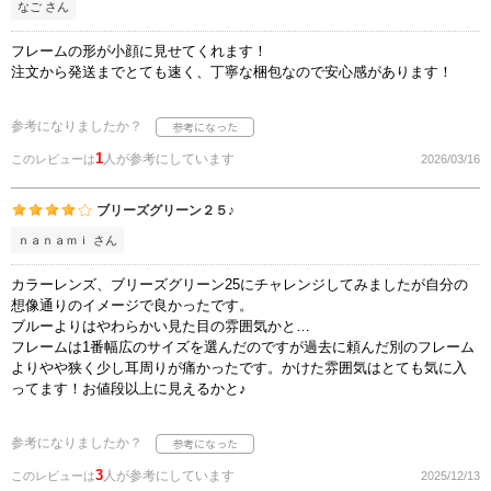
なご さん
フレームの形が小顔に見せてくれます！
注文から発送までとても速く、丁寧な梱包なので安心感があります！
参考になりましたか？
1
人が参考にしています
このレビューは
2026/03/16
ブリーズグリーン２５♪
ｎａｎａｍｉ さん
カラーレンズ、ブリーズグリーン25にチャレンジしてみましたが自分の
想像通りのイメージで良かったです。
ブルーよりはやわらかい見た目の雰囲気かと…
フレームは1番幅広のサイズを選んだのですが過去に頼んだ別のフレーム
よりやや狭く少し耳周りが痛かったです。かけた雰囲気はとても気に入
ってます！お値段以上に見えるかと♪
参考になりましたか？
3
人が参考にしています
このレビューは
2025/12/13