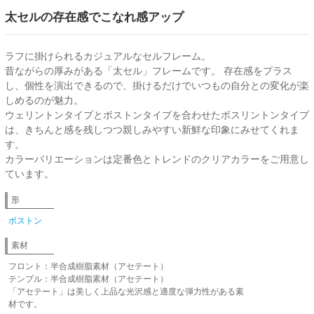
太セルの存在感でこなれ感アップ
ラフに掛けられるカジュアルなセルフレーム。
昔ながらの厚みがある「太セル」フレームです。 存在感をプラス
し、個性を演出できるので、掛けるだけでいつもの自分との変化が楽
しめるのが魅力。
ウェリントンタイプとボストンタイプを合わせたボスリントンタイプ
は、きちんと感を残しつつ親しみやすい新鮮な印象にみせてくれま
す。
カラーバリエーションは定番色とトレンドのクリアカラーをご用意し
ています。
形
ボストン
素材
フロント：半合成樹脂素材（アセテート）
テンプル：半合成樹脂素材（アセテート）
「アセテート」は美しく上品な光沢感と適度な弾力性がある素
材です。