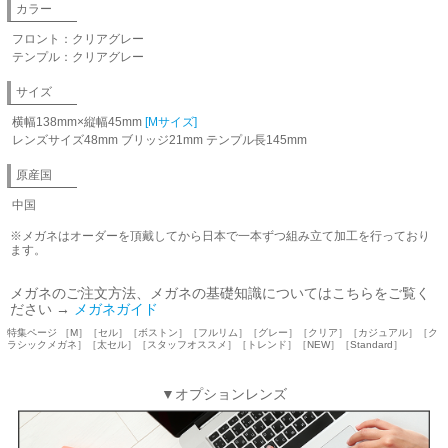
カラー
フロント：クリアグレー
テンプル：クリアグレー
サイズ
横幅138mm×縦幅45mm
[Mサイズ]
レンズサイズ48mm ブリッジ21mm テンプル長145mm
原産国
中国
※メガネはオーダーを頂戴してから日本で一本ずつ組み立て加工を行っており
ます。
メガネのご注文方法、メガネの基礎知識についてはこちらをご覧く
ださい →
メガネガイド
特集ページ ［M］［セル］［ボストン］［フルリム］［グレー］［クリア］［カジュアル］［ク
ラシックメガネ］［太セル］［スタッフオススメ］［トレンド］［NEW］［Standard］
▼オプションレンズ