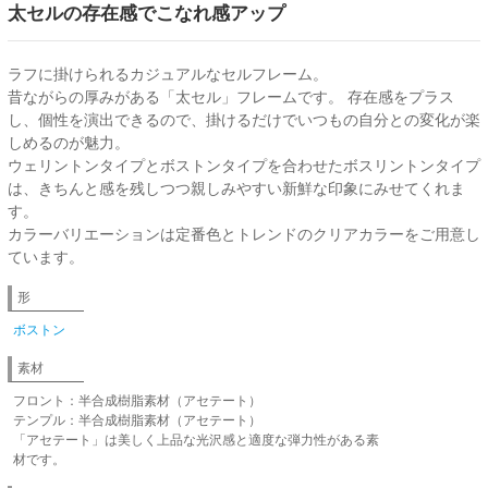
太セルの存在感でこなれ感アップ
ラフに掛けられるカジュアルなセルフレーム。
昔ながらの厚みがある「太セル」フレームです。 存在感をプラス
し、個性を演出できるので、掛けるだけでいつもの自分との変化が楽
しめるのが魅力。
ウェリントンタイプとボストンタイプを合わせたボスリントンタイプ
は、きちんと感を残しつつ親しみやすい新鮮な印象にみせてくれま
す。
カラーバリエーションは定番色とトレンドのクリアカラーをご用意し
ています。
形
ボストン
素材
フロント：半合成樹脂素材（アセテート）
テンプル：半合成樹脂素材（アセテート）
「アセテート」は美しく上品な光沢感と適度な弾力性がある素
材です。