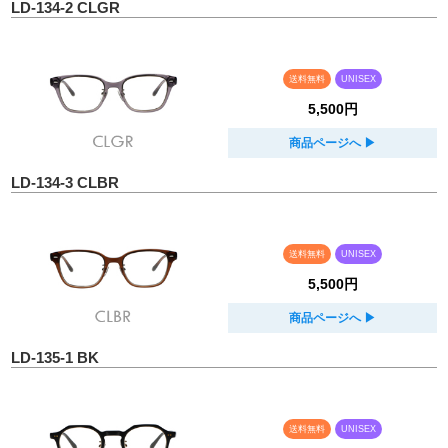
LD-134-2 CLGR
送料無料
UNISEX
5,500円
商品ページへ
▶︎
LD-134-3 CLBR
送料無料
UNISEX
5,500円
商品ページへ
▶︎
LD-135-1 BK
送料無料
UNISEX