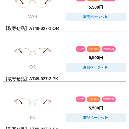
5,500円
商品ページへ
▶︎
【取寄せ品】AT49-027-1 OR
NEW
送料無料
WOMEN
5,500円
商品ページへ
▶︎
【取寄せ品】AT49-027-2 PK
NEW
送料無料
WOMEN
5,500円
商品ページへ
▶︎