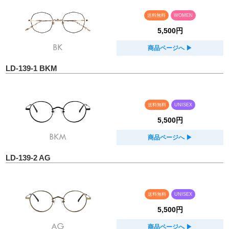
送料無料
WOMEN
5,500円
商品ページへ
▶︎
LD-139-1 BKM
送料無料
UNISEX
5,500円
商品ページへ
▶︎
LD-139-2 AG
送料無料
UNISEX
5,500円
商品ページへ
▶︎