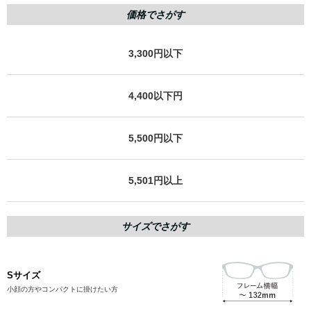
価格でさがす
3,300円以下
4,400以下円
5,500円以下
5,501円以上
サイズでさがす
Sサイズ
小顔の方やコンパクトに掛けたい方