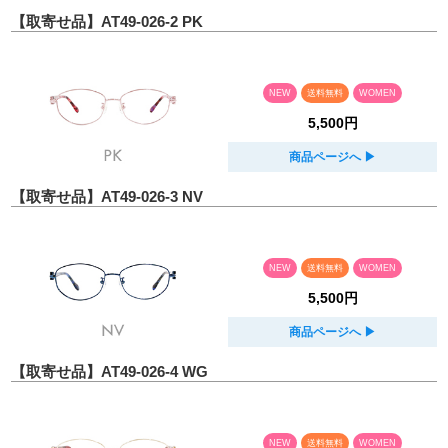
【取寄せ品】AT49-026-2 PK
NEW
送料無料
WOMEN
5,500円
商品ページへ
▶︎
【取寄せ品】AT49-026-3 NV
NEW
送料無料
WOMEN
5,500円
商品ページへ
▶︎
【取寄せ品】AT49-026-4 WG
NEW
送料無料
WOMEN