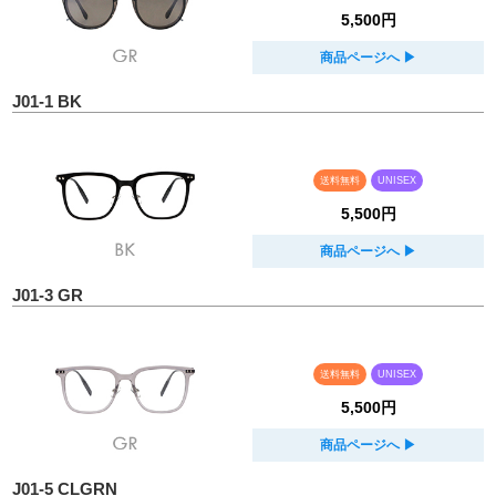
5,500円
商品ページへ
▶︎
J01-1 BK
送料無料
UNISEX
5,500円
商品ページへ
▶︎
J01-3 GR
送料無料
UNISEX
5,500円
商品ページへ
▶︎
J01-5 CLGRN