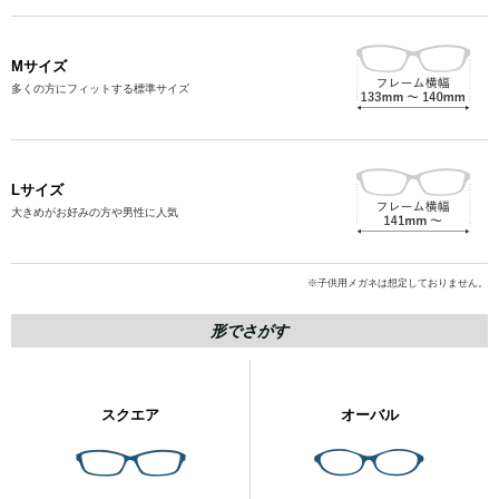
Mサイズ
多くの方にフィットする標準サイズ
Lサイズ
大きめがお好みの方や男性に人気
※子供用メガネは想定しておりません。
形でさがす
スクエア
オーバル