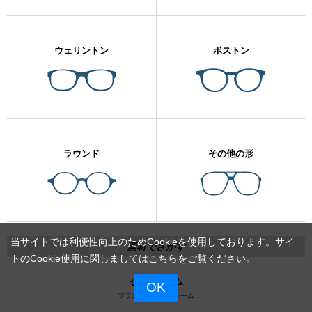
ウェリントン
ボストン
ラウンド
その他の形
当サイトでは利便性向上のためCookieを使用しております。サイ
素材でさがす
トのCookie使用に関しましては
こちら
をご覧ください。
セルフレーム
OK
プラスチック製フレーム