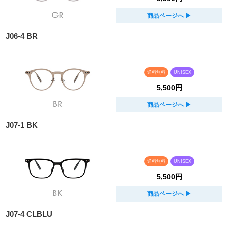
商品ページへ
▶︎
J06-4 BR
送料無料
UNISEX
5,500円
商品ページへ
▶︎
J07-1 BK
送料無料
UNISEX
5,500円
商品ページへ
▶︎
J07-4 CLBLU