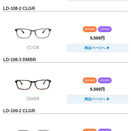
LD-108-2 CLGR
送料無料
UNISEX
5,500円
商品ページへ
▶︎
LD-108-3 DMBR
送料無料
UNISEX
5,500円
商品ページへ
▶︎
LD-109-2 CLGR