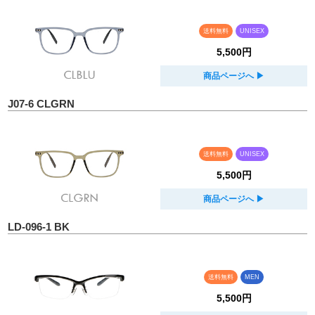
送料無料
UNISEX
5,500円
商品ページへ
▶︎
J07-6 CLGRN
送料無料
UNISEX
5,500円
商品ページへ
▶︎
LD-096-1 BK
送料無料
MEN
5,500円