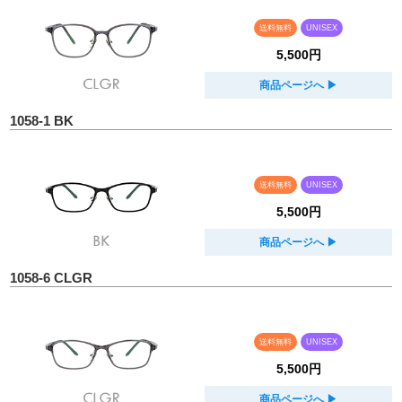
送料無料
UNISEX
5,500円
商品ページへ
▶︎
1058-1 BK
送料無料
UNISEX
5,500円
商品ページへ
▶︎
1058-6 CLGR
送料無料
UNISEX
5,500円
商品ページへ
▶︎