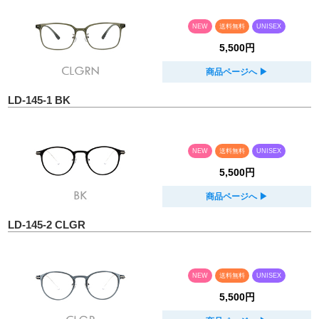
NEW
送料無料
UNISEX
5,500円
商品ページへ
▶︎
LD-145-1 BK
NEW
送料無料
UNISEX
5,500円
商品ページへ
▶︎
LD-145-2 CLGR
NEW
送料無料
UNISEX
5,500円