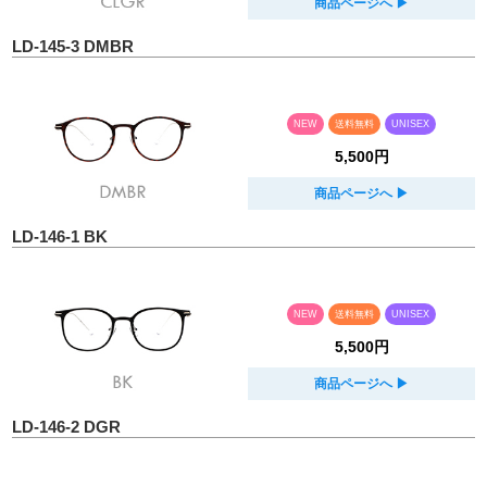
商品ページへ
▶︎
LD-145-3 DMBR
NEW
送料無料
UNISEX
5,500円
商品ページへ
▶︎
LD-146-1 BK
NEW
送料無料
UNISEX
5,500円
商品ページへ
▶︎
LD-146-2 DGR