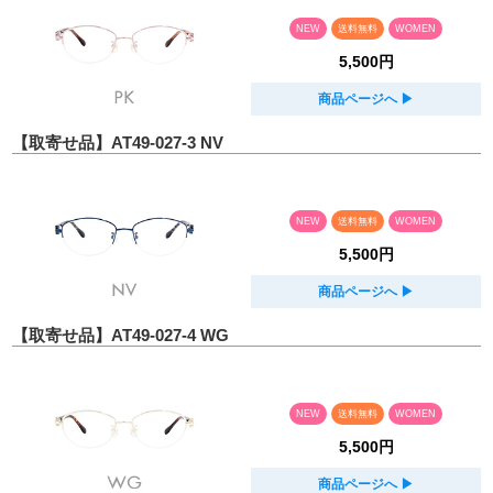
NEW
送料無料
WOMEN
5,500円
商品ページへ
▶︎
【取寄せ品】AT49-027-3 NV
NEW
送料無料
WOMEN
5,500円
商品ページへ
▶︎
【取寄せ品】AT49-027-4 WG
NEW
送料無料
WOMEN
5,500円
商品ページへ
▶︎