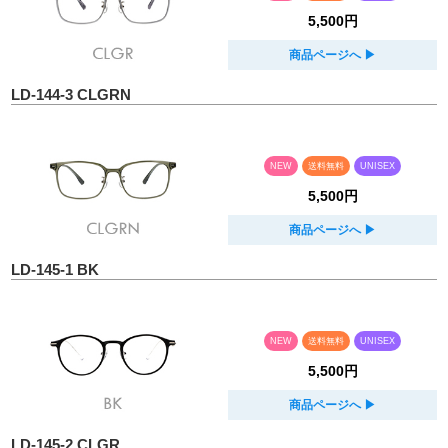
5,500円
商品ページへ
▶︎
LD-144-3 CLGRN
NEW
送料無料
UNISEX
5,500円
商品ページへ
▶︎
LD-145-1 BK
NEW
送料無料
UNISEX
5,500円
商品ページへ
▶︎
LD-145-2 CLGR