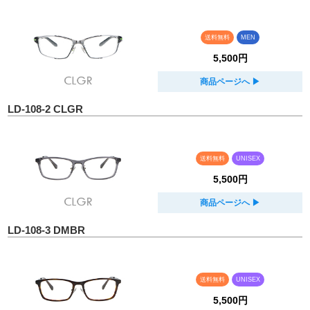
送料無料
MEN
5,500円
商品ページへ
▶︎
LD-108-2 CLGR
送料無料
UNISEX
5,500円
商品ページへ
▶︎
LD-108-3 DMBR
送料無料
UNISEX
5,500円