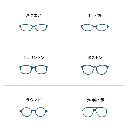
スクエア
オーバル
ウェリントン
ボストン
ラウンド
その他の形