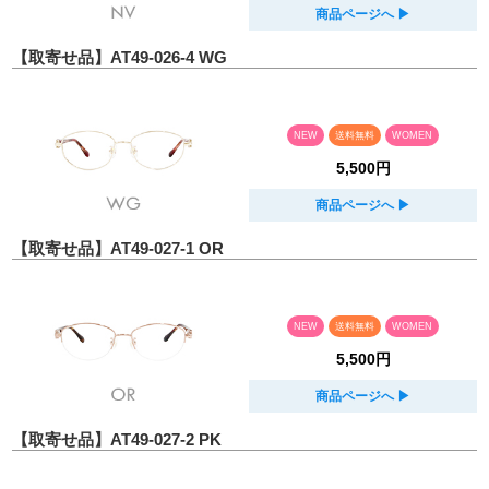
商品ページへ
▶︎
【取寄せ品】AT49-026-4 WG
NEW
送料無料
WOMEN
5,500円
商品ページへ
▶︎
【取寄せ品】AT49-027-1 OR
NEW
送料無料
WOMEN
5,500円
商品ページへ
▶︎
【取寄せ品】AT49-027-2 PK