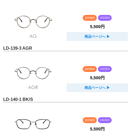
送料無料
UNISEX
5,500円
商品ページへ
▶︎
LD-139-3 AGR
送料無料
UNISEX
5,500円
商品ページへ
▶︎
LD-140-1 BK/S
送料無料
UNISEX
5,500円