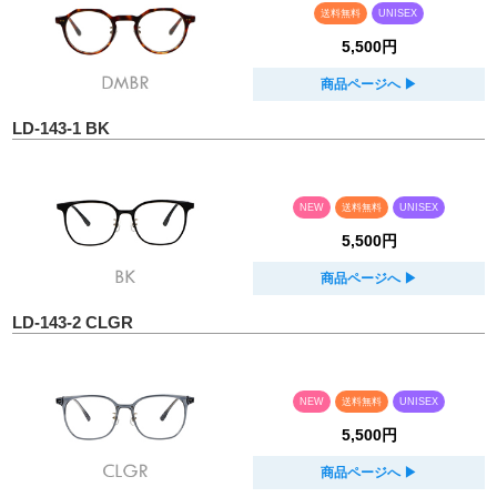
送料無料
UNISEX
5,500円
商品ページへ
▶︎
LD-143-1 BK
NEW
送料無料
UNISEX
5,500円
商品ページへ
▶︎
LD-143-2 CLGR
NEW
送料無料
UNISEX
5,500円
商品ページへ
▶︎