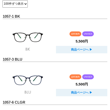
1057-1 BK
送料無料
UNISEX
5,500円
商品ページへ
▶︎
1057-3 BLU
送料無料
UNISEX
5,500円
商品ページへ
▶︎
1057-6 CLGR