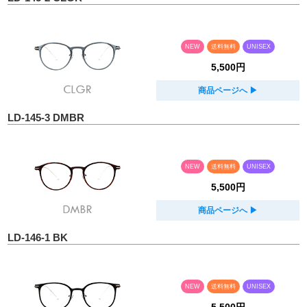
NEW
送料無料
UNISEX
5,500円
商品ページへ
▶︎
LD-145-3 DMBR
NEW
送料無料
UNISEX
5,500円
商品ページへ
▶︎
LD-146-1 BK
NEW
送料無料
UNISEX
5,500円