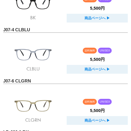
5,500円
商品ページへ
▶︎
J07-4 CLBLU
送料無料
UNISEX
5,500円
商品ページへ
▶︎
J07-6 CLGRN
送料無料
UNISEX
5,500円
商品ページへ
▶︎