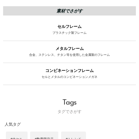
素材でさがす
セルフレーム
プラスチック製フレーム
メタルフレーム
合金、ステンレス、チタン等を使用した金属製のフレーム
コンビネーションフレーム
セルとメタルのコンビネーションメガネ
Tags
タグでさがす
人気タグ
#太セル
#数量限定品
#トレンド