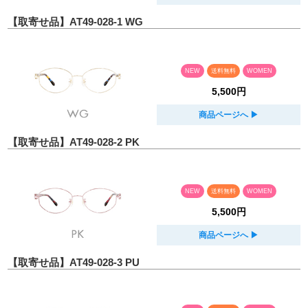
【取寄せ品】AT49-028-1 WG
NEW
送料無料
WOMEN
5,500円
商品ページへ
▶︎
【取寄せ品】AT49-028-2 PK
NEW
送料無料
WOMEN
5,500円
商品ページへ
▶︎
【取寄せ品】AT49-028-3 PU