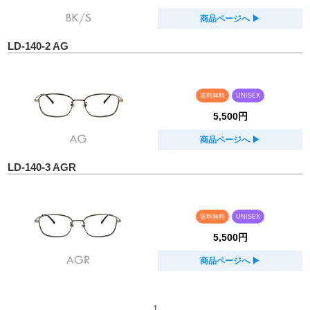
商品ページへ
▶︎
LD-140-2 AG
送料無料
UNISEX
5,500円
商品ページへ
▶︎
LD-140-3 AGR
送料無料
UNISEX
5,500円
商品ページへ
▶︎
1